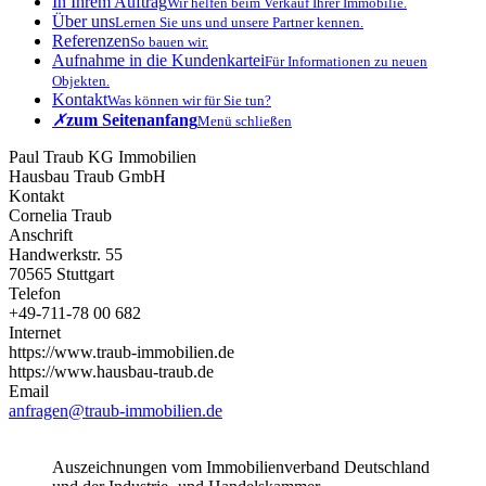
In Ihrem Auftrag
Wir helfen beim Verkauf Ihrer Immobilie.
Über uns
Lernen Sie uns und unsere Partner kennen.
Referenzen
So bauen wir.
Aufnahme in die Kundenkartei
Für Informationen zu neuen
Objekten.
Kontakt
Was können wir für Sie tun?
✗
zum Seitenanfang
Menü schließen
Paul Traub KG Immobilien
Hausbau Traub GmbH
Kontakt
Cornelia Traub
Anschrift
Handwerkstr. 55
70565 Stuttgart
Telefon
+49-711-78 00 682
Internet
https://www.traub-immobilien.de
https://www.hausbau-traub.de
Email
anfragen@traub-immobilien.de
Auszeichnungen vom Immobilienverband Deutschland