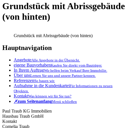
Grundstück mit Abrissgebäude
(von hinten)
Grundstück mit Abrissgebäude (von hinten)
Hauptnavigation
Angebote
Alle Angebote in der Übersicht.
eigene Bauvorhaben
Kaufen Sie direkt vom Bauträger.
In Ihrem Auftrag
Wir helfen beim Verkauf Ihrer Immobilie.
Über uns
Lernen Sie uns und unsere Partner kennen.
Referenzen
So bauen wir.
Aufnahme in die Kundenkartei
Für Informationen zu neuen
Objekten.
Kontakt
Was können wir für Sie tun?
✗
zum Seitenanfang
Menü schließen
Paul Traub KG Immobilien
Hausbau Traub GmbH
Kontakt
Cornelia Traub