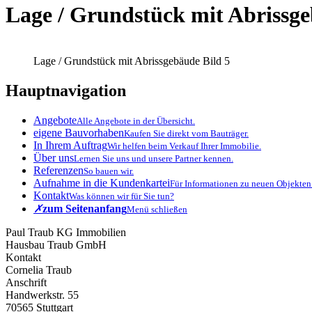
Lage / Grundstück mit Abrissge
Lage / Grundstück mit Abrissgebäude Bild 5
Hauptnavigation
Angebote
Alle Angebote in der Übersicht.
eigene Bauvorhaben
Kaufen Sie direkt vom Bauträger.
In Ihrem Auftrag
Wir helfen beim Verkauf Ihrer Immobilie.
Über uns
Lernen Sie uns und unsere Partner kennen.
Referenzen
So bauen wir.
Aufnahme in die Kundenkartei
Für Informationen zu neuen Objekten
Kontakt
Was können wir für Sie tun?
✗
zum Seitenanfang
Menü schließen
Paul Traub KG Immobilien
Hausbau Traub GmbH
Kontakt
Cornelia Traub
Anschrift
Handwerkstr. 55
70565 Stuttgart